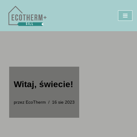
Przejdź
do
treści
Witaj, świecie!
przez
EcoTherm
16 sie 2023