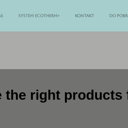
AS
SYSTEM ECOTHERM+
KONTAKT
DO POBR
the right products 