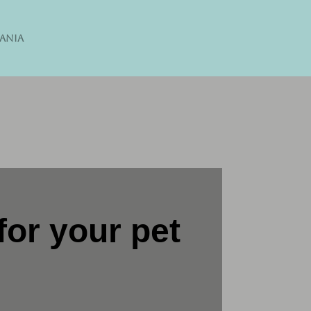
ANIA
for your pet