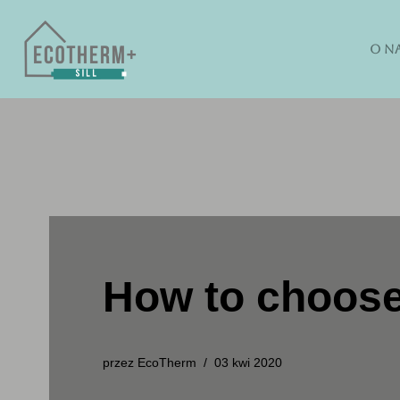
O N
Przejdź
do
treści
How to choose 
przez
EcoTherm
03 kwi 2020