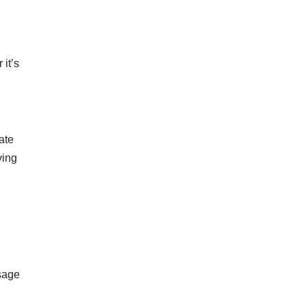
it’s
ate
ving
ssage